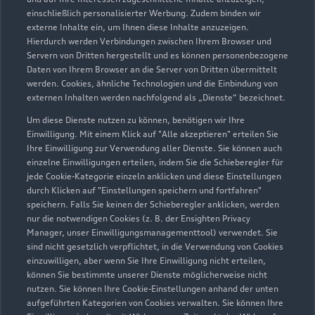
Lübbecke GmbH Autohaus
einschließlich personalisierter Werbung. Zudem binden wir
Gebr. Schwarte Lübbecke
externe Inhalte ein, um Ihnen diese Inhalte anzuzeigen.
Hierdurch werden Verbindungen zwischen Ihrem Browser und
GmbH
Servern von Dritten hergestellt und es können personenbezogene
Daten von Ihrem Browser an die Server von Dritten übermittelt
werden. Cookies, ähnliche Technologien und die Einbindung von
Servicepartner
e-tron
externen Inhalten werden nachfolgend als „Dienste“ bezeichnet.
Um diese Dienste nutzen zu können, benötigen wir Ihre
Einwilligung. Mit einem Klick auf "Alle akzeptieren" erteilen Sie
Ihre Einwilligung zur Verwendung aller Dienste. Sie können auch
einzelne Einwilligungen erteilen, indem Sie die Schieberegler für
jede Cookie-Kategorie einzeln anklicken und diese Einstellungen
durch Klicken auf "Einstellungen speichern und fortfahren"
speichern. Falls Sie keinen der Schieberegler anklicken, werden
nur die notwendigen Cookies (z. B. der Ensighten Privacy
Manager, unser Einwilligungsmanagementtool) verwendet. Sie
sind nicht gesetzlich verpflichtet, in die Verwendung von Cookies
einzuwilligen, aber wenn Sie Ihre Einwilligung nicht erteilen,
können Sie bestimmte unserer Dienste möglicherweise nicht
nutzen. Sie können Ihre Cookie-Einstellungen anhand der unten
aufgeführten Kategorien von Cookies verwalten. Sie können Ihre
Am Dornbusch 5