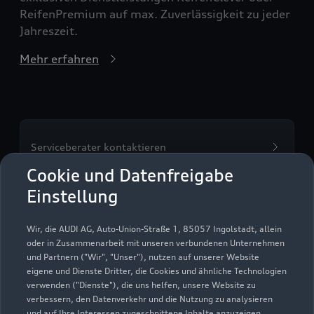
ReifenPremium auf max. Zuverlässigkeit zu jeder
Jahreszeit.
Mehr erfahren
Serviceberater kontaktieren
Cookie und Datenfreigabe
Einstellung
Servicetermin vereinbaren
Wir, die AUDI AG, Auto-Union-Straße 1, 85057 Ingolstadt, allein
oder in Zusammenarbeit mit unseren verbundenen Unternehmen
und Partnern ("Wir", "Unser"), nutzen auf unserer Website
eigene und Dienste Dritter, die Cookies und ähnliche Technologien
verwenden ("Dienste"), die uns helfen, unsere Website zu
Autohaus Gebr. Schwarte
verbessern, den Datenverkehr und die Nutzung zu analysieren
und auf Ihre Interessen zugeschnittene Inhalte anzuzeigen,