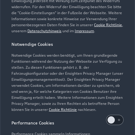
Einwilligung jederzeit mit Wirkung zum Zeitpunkt des Widerrufs
32312 Lübbecke
widerrufen. Für den Widerruf der Einwilligung beachten Sie bitte
die "Cookie-Einstellungen" in der Fußzeile der Webseite. Weitere
05741 34110
Informationen sowie konkrete Hinweise zur Verwendung Ihrer
personenbezogenen Daten finden Sie in unserer
Cookie Richtlinie
,
unserem
Datenschutzhinweis
und im
Impressum
.
schwarte.luebbecke@nowag.com
Notwendige Cookies
Kontaktdaten herunterladen
Notwendige Cookies werden benötigt, um Ihnen grundlegende
Funktionen während der Nutzung der Webseite zur Verfügung zu
stellen. Zu diesen Funktionen gehört z. B. der
Fahrzeugkonfigurator oder der Ensighten Privacy Manager (unser
Öffnungszeiten
Einwilligungsmanagementtool). Der Ensighten Privacy Manager
verwendet Cookies, um Informationen darüber zu speichern, ob
und wenn ja, für welche Kategorien von Cookies Benutzer ihre
Einwilligung erteilt haben. Weitere Informationen zum Ensighten
Verkauf
Privacy Manager, sowie zu Ihren Rechten als betroffene Person
Geschlossen
,
öffnet am
Montag 08:00
können Sie in unserer
Cookie Richtlinie
nachlesen.
Service
Performance Cookies
Geschlossen
,
öffnet am
Montag 07:30
Performance Cookies sammeln Informationen