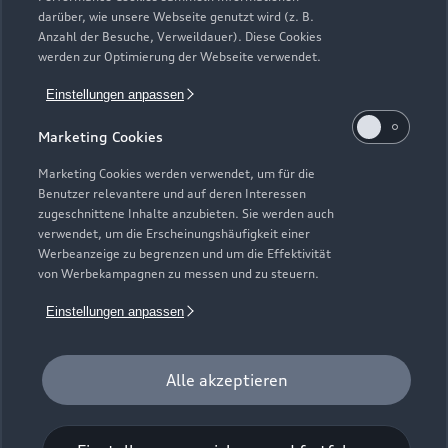
darüber, wie unsere Webseite genutzt wird (z. B.
Anzahl der Besuche, Verweildauer). Diese Cookies
Teile- und Zubehörverkauf
werden zur Optimierung der Webseite verwendet.
Geschlossen
,
öffnet am
Montag 07:30
Einstellungen anpassen
Schautag: Samstag 13:00 - 17:00 Uhr Sonn- und
Marketing Cookies
Feiertage: 10:00 - 17:00 Uhr
Marketing Cookies werden verwendet, um für die
Benutzer relevantere und auf deren Interessen
zugeschnittene Inhalte anzubieten. Sie werden auch
verwendet, um die Erscheinungshäufigkeit einer
Werbeanzeige zu begrenzen und um die Effektivität
von Werbekampagnen zu messen und zu steuern.
Einstellungen anpassen
Alle akzeptieren